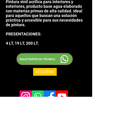
Pintura vinil acrílica para interiores y
exteriores, producto base agua elaborado
con materias primas de alta calidad. Ideal
para aquellos que buscan una solución
práctica y accesible para sus necesidades
de pintura.
PRESENTACIONES:
4 LT, 19 LT, 200 LT.
SOLICITAR FICHA TÉCNICA
VOLVER
MENU
PLANTA GUADALAJARA
Gabriela Mistral No. 411-413
Lomas del Verde. C.P. 45402
INICIO
El Salto, Jalisco, México.
PRODUCTOS