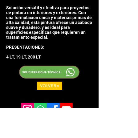
Solución versátil y efectiva para proyectos
de pintura en interiores y exteriores. Con
una formulación única y materias primas de
alta calidad, esta pintura ofrece un acabado
suave y duradero, y es ideal para
superficies específicas que requieren un
tratamiento especial.
PRESENTACIONES:
4 LT, 19 LT, 200 LT.
SOLICITAR FICHA TÉCNICA
VOLVER
MENU
PLANTA GUADALAJARA
Gabriela Mistral No. 411-413
Lomas del Verde. C.P. 45402
INICIO