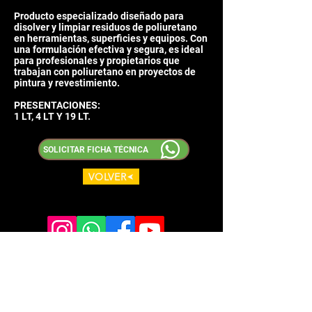
Producto especializado diseñado para
disolver y limpiar residuos de poliuretano
en herramientas, superficies y equipos. Con
una formulación efectiva y segura, es ideal
para profesionales y propietarios que
trabajan con poliuretano en proyectos de
pintura y revestimiento.
PRESENTACIONES:
1 LT, 4 LT Y 19 LT.
SOLICITAR FICHA TÉCNICA
VOLVER
MENU
PLANTA GUADALAJARA
Gabriela Mistral No. 411-413
Lomas del Verde. C.P. 45402
INICIO
El Salto, Jalisco, México.
PRODUCTOS
pinturasrecumex@gmail.com